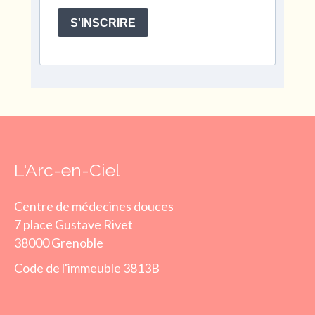
S'INSCRIRE
L'Arc-en-Ciel
Centre de médecines douces
7 place Gustave Rivet
38000 Grenoble
Code de l'immeuble 3813B