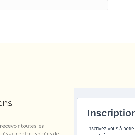
ons
Inscriptio
recevoir toutes les
Inscrivez-vous à notre
és au centre : soirées de