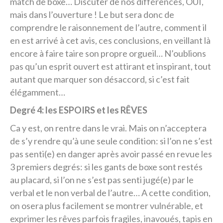
match de boxe… Discuter de nos différences, OUI,
mais dans l’ouverture ! Le but sera donc de
comprendre le raisonnement de l’autre, comment il
en est arrivé à cet avis, ces conclusions, en veillant là
encore à faire taire son propre orgueil… N’oublions
pas qu’un esprit ouvert est attirant et inspirant, tout
autant que marquer son désaccord, si c’est fait
élégamment…
Degré 4: les ESPOIRS et les RÊVES
Ca y est, on rentre dans le vrai. Mais on n’acceptera
de s’y rendre qu’à une seule condition: si l’on ne s’est
pas senti(e) en danger après avoir passé en revue les
3 premiers degrés: si les gants de boxe sont restés
au placard, si l’on ne s’est pas senti jugé(e) par le
verbal et le non verbal de l’autre… A cette condition,
on osera plus facilement se montrer vulnérable, et
exprimer les rêves parfois fragiles, inavoués, tapis en