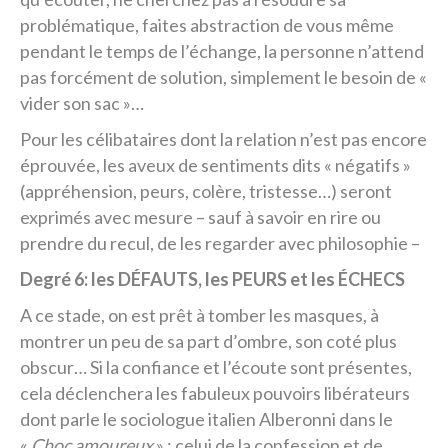
problématique, faites abstraction de vous même
pendant le temps de l’échange, la personne n’attend
pas forcément de solution, simplement le besoin de «
vider son sac »…
Pour les célibataires dont la relation n’est pas encore
éprouvée, les aveux de sentiments dits « négatifs »
(appréhension, peurs, colère, tristesse…) seront
exprimés avec mesure – sauf à savoir en rire ou
prendre du recul, de les regarder avec philosophie –
Degré 6: les DÉFAUTS, les PEURS et les ÉCHECS
A ce stade, on est prêt à tomber les masques, à
montrer un peu de sa part d’ombre, son coté plus
obscur… Si la confiance et l’écoute sont présentes,
cela déclenchera les fabuleux pouvoirs libérateurs
dont parle le sociologue italien Alberonni dans le
«
Choc amoureux
» : celui de la confession et de