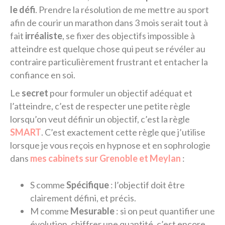
le défi
. Prendre la résolution de me mettre au sport
afin de courir un marathon dans 3 mois serait tout à
fait
irréaliste
, se fixer des objectifs impossible à
atteindre est quelque chose qui peut se révéler au
contraire particulièrement frustrant et entacher la
confiance en soi.
Le
secret
pour formuler un objectif adéquat et
l’atteindre, c’est de respecter une petite règle
lorsqu’on veut définir un objectif, c’est la règle
SMART
. C’est exactement cette règle que j’utilise
lorsque je vous reçois en hypnose et en sophrologie
dans
mes cabinets sur Grenoble et Meylan
:
S comme
Spécifique
: l’objectif doit être
clairement défini, et précis.
M comme
Mesurable
: si on peut quantifier une
évolution, chiffrer une quantité, c’est encore