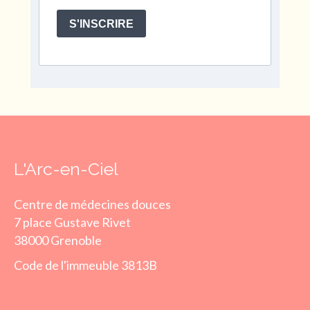
S'INSCRIRE
L'Arc-en-Ciel
Centre de médecines douces
7 place Gustave Rivet
38000 Grenoble
Code de l'immeuble 3813B