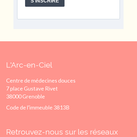
S'INSCRIRE
L'Arc-en-Ciel
Centre de médecines douces
7 place Gustave Rivet
38000 Grenoble
Code de l'immeuble 3813B
Retrouvez-nous sur les réseaux