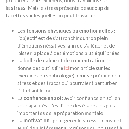
préparer à leurs examens, nous travaillons sur
le
stress
. Mais le stress présente beaucoup de
facettes sur lesquelles on peut travailler :
Les
tensions physiques ou émotionnelles
:
l’objectif est de s’affranchir du trop plein
d’émotions négatives, afin de s’alléger et de
laisser la place à des émotions plus équilibrées
La
bulle de calme et de concentration
: je
donne des outils (lire
ici
mon article sur les
exercices en sophrologie) pour se prémunir du
stress et des tracas qui pourraient perturber
l’étudiant le jour J
La
confiance en soi
: avoir confiance en soi, en
ses capacités, c’est l’une des étapes les plus
importantes de la préparation mentale
La
motivation
: pour gérer le stress, il convient
aussi de s’intéresser aux raisons qui poussent à