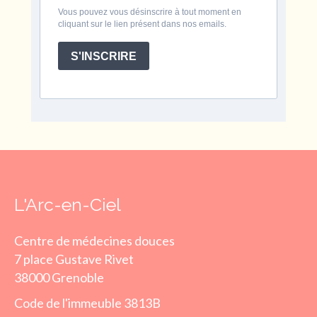
Vous pouvez vous désinscrire à tout moment en
cliquant sur le lien présent dans nos emails.
S'INSCRIRE
L'Arc-en-Ciel
Centre de médecines douces
7 place Gustave Rivet
38000 Grenoble
Code de l'immeuble 3813B