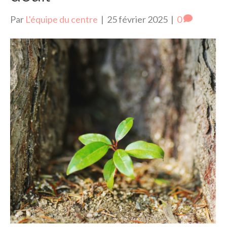
Par
L'équipe du centre
|
25 février 2025
|
0