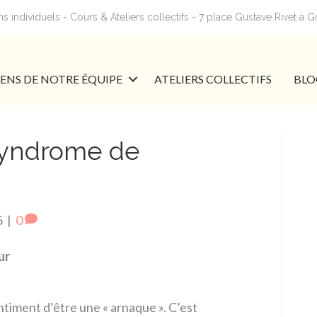
 individuels - Cours & Ateliers collectifs - 7 place Gustave Rivet à 
IENS DE NOTRE ÉQUIPE
ATELIERS COLLECTIFS
BLO
 syndrome de
5
|
0
ur
ntiment d’être une « arnaque ». C’est