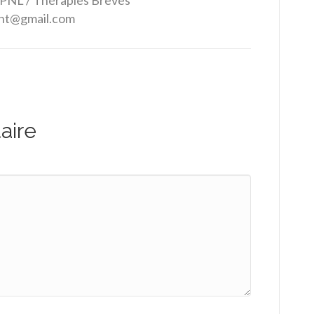
 PNL / Thérapies Brèves
ent@gmail.com
aire