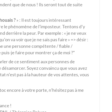
ndent que de nous ! Ils seront tout de suite
chouais ?
» : Il est toujours intéressant
ère le phénomène de l’imposteur. Tentons d’y
d derrière la peur. Par exemple : « je ne veux
’on va voir que je ne sais pas faire » => désir :
e une personne compétente / fiable /
puis-je faire pour montrer ça de moi ?”
arler de ce sentiment aux personnes de
le désamorcer. Soyez convaincu que vous avez
ltat n’est pas à la hauteur de vos attentes, vous
 toc encore à votre porte, n’hésitez pas à me
ance !