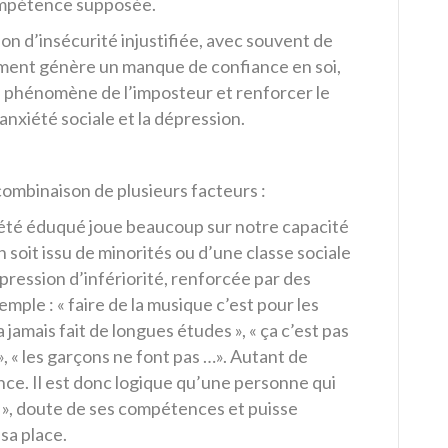
ompétence supposée.
n d’insécurité injustifiée, avec souvent de
timent génère un manque de confiance en soi,
le phénomène de l’imposteur et renforcer le
’anxiété sociale et la dépression.
ombinaison de plusieurs facteurs :
été éduqué joue beaucoup sur notre capacité
n soit issu de minorités ou d’une classe sociale
pression d’infériorité, renforcée par des
ple : « faire de la musique c’est pour les
a jamais fait de longues études », « ça c’est pas
… », « les garçons ne font pas …». Autant de
nce. Il est donc logique qu’une personne qui
s », doute de ses compétences et puisse
sa place.