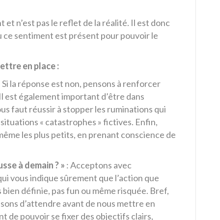
t n’est pas le reflet de la réalité. Il est donc
 ce sentiment est présent pour pouvoir le
ettre en place :
: Si la réponse est non, pensons à renforcer
 Il est également important d’être dans
nous faut réussir à stopper les ruminations qui
tuations « catastrophes » fictives. Enfin,
même les plus petits, en prenant conscience de
usse à demain ? »
: Acceptons avec
ui vous indique sûrement que l’action que
 bien définie, pas fun ou même risquée. Bref,
isons d’attendre avant de nous mettre en
nt de pouvoir se fixer des objectifs clairs,