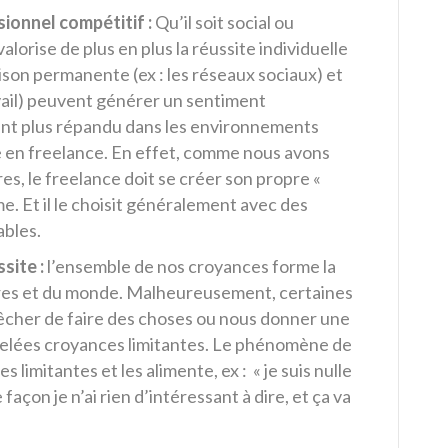
sionnel
compétitif :
Qu’il soit social ou
orise de plus en plus la réussite individuelle
ison permanente (ex : les réseaux sociaux) et
ail) peuvent générer un sentiment
ant plus répandu dans les environnements
 en freelance. En effet, comme nous avons
s, le freelance doit se créer son propre «
e. Et il le choisit généralement avec des
ables.
site :
l’ensemble de nos croyances forme la
utres et du monde. Malheureusement, certaines
cher de faire des choses ou nous donner une
ppelées croyances limitantes. Le phénomène de
 limitantes et les alimente, ex : « je suis nulle
 façon je n’ai rien d’intéressant à dire, et ça va