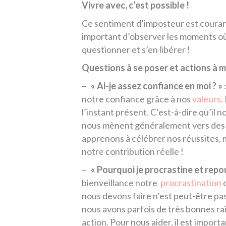
Vivre avec, c’est possible !
Ce sentiment d’imposteur est courant e
important d’observer les moments où
questionner et s’en libérer !
Questions à se poser et actions à m
–
« Ai-je assez confiance en moi ? »
notre confiance grâce à nos
valeurs
.
l’instant présent. C’est-à-dire qu’il 
nous mènent généralement vers des si
apprenons à célébrer nos réussites, 
notre contribution réelle !
–
« Pourquoi je procrastine et repo
bienveillance notre
procrastination
q
nous devons faire n’est peut-être pas
nous avons parfois de très bonnes ra
action. Pour nous aider, il est importa