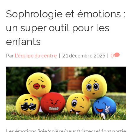
Sophrologie et émotions :
un super outil pour les
enfants
Par
L'équipe du centre
|
21 décembre 2025
|
0
Les émotions (joie/colère/peur/tristesse) font partie